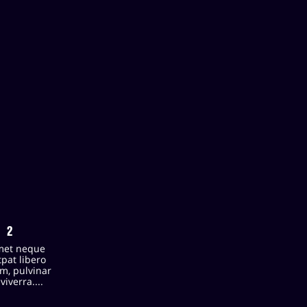
 2
met neque
tpat libero
m, pulvinar
viverra....