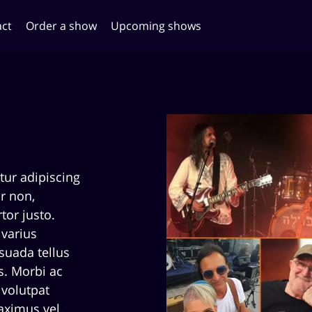
ct
Order a show
Upcoming shows
tur adipiscing
r non,
tor justo.
varius
suada tellus
es. Morbi ac
 volutpat
aximus vel.