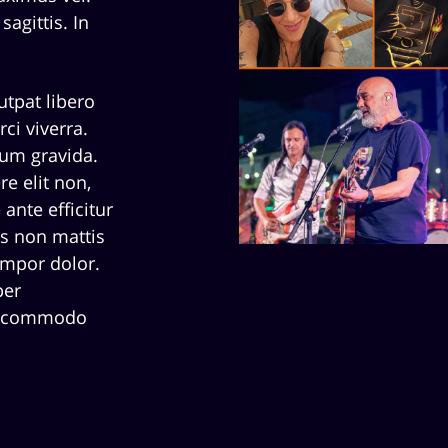
agittis. In
utpat libero
ci viverra.
tum gravida.
e elit non,
ante efficitur
is non mattis
empor dolor.
per
et commodo