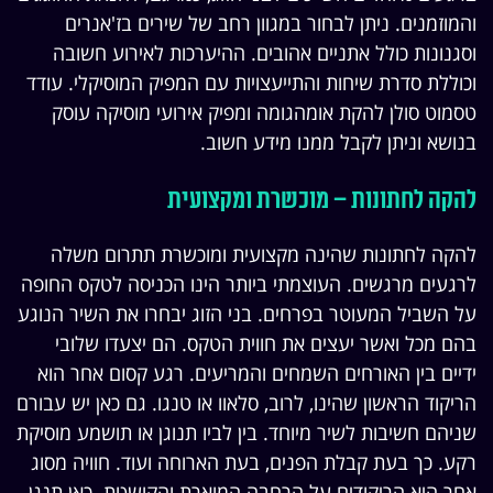
והמוזמנים. ניתן לבחור במגוון רחב של שירים בז'אנרים
וסגנונות כולל אתניים אהובים. ההיערכות לאירוע חשובה
וכוללת סדרת שיחות והתייעצויות עם המפיק המוסיקלי. עודד
טסמוט סולן להקת אומהגומה ומפיק אירועי מוסיקה עוסק
בנושא וניתן לקבל ממנו מידע חשוב.
להקה לחתונות – מוכשרת ומקצועית
להקה לחתונות שהינה מקצועית ומוכשרת תתרום משלה
לרגעים מרגשים. העוצמתי ביותר הינו הכניסה לטקס החופה
על השביל המעוטר בפרחים. בני הזוג יבחרו את השיר הנוגע
בהם מכל ואשר יעצים את חווית הטקס. הם יצעדו שלובי
ידיים בין האורחים השמחים והמריעים. רגע קסום אחר הוא
הריקוד הראשון שהינו, לרוב, סלאוו או טנגו. גם כאן יש עבורם
שניהם חשיבות לשיר מיוחד. בין לביו תנוגן או תושמע מוסיקת
רקע. כך בעת קבלת הפנים, בעת הארוחה ועוד. חוויה מסוג
אחר היא הריקודים על הרחבה המוארת והקושטת. כאן תנגן